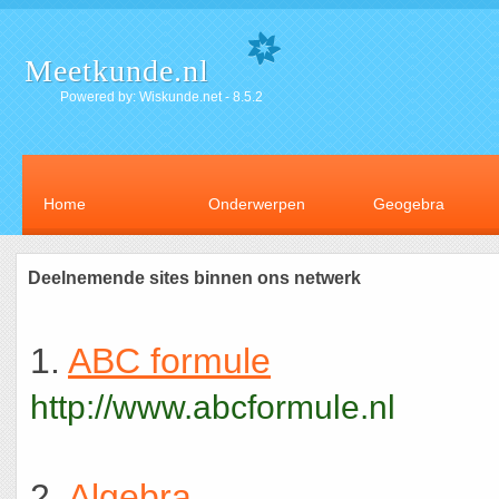
Meetkunde.nl
Powered by: Wiskunde.net - 8.5.2
Home
Onderwerpen
Geogebra
Deelnemende sites binnen ons netwerk
1.
ABC formule
http://www.abcformule.nl
2.
Algebra